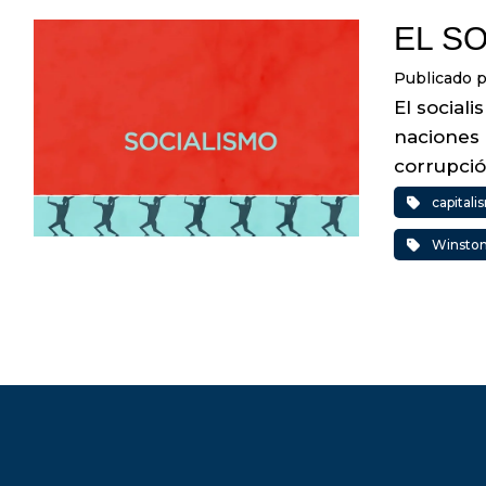
EL S
Publicado 
El social
naciones 
corrupci
capital
Winston