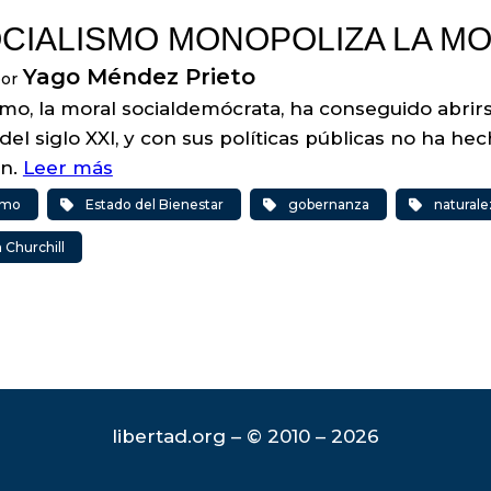
OCIALISMO MONOPOLIZA LA M
Yago Méndez Prieto
por
ismo, la moral socialdemócrata, ha conseguido abrir
del siglo XXI, y con sus políticas públicas no ha h
ón.
Leer más
ismo
Estado del Bienestar
gobernanza
natural
 Churchill
libertad.org – © 2010 – 2026