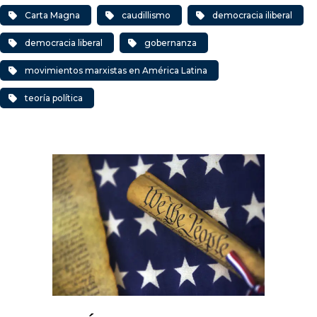
Carta Magna
caudillismo
democracia iliberal
democracia liberal
gobernanza
movimientos marxistas en América Latina
teoría política