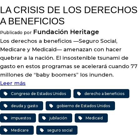
LA CRISIS DE LOS DERECHOS
A BENEFICIOS
Fundación Heritage
Publicado por
Los derechos a beneficios —Seguro Social,
Medicare y Medicaid— amenazan con hacer
quebrar a la nación. El insostenible tsunami de
gasto en estos programas se acelerará cuando 77
millones de “baby boomers” los inunden.
Leer más
Congreso de Estados Unidos
derecho a beneficios
deuda y gasto
gobierno de Estados Unidos
impuestos
jubilación
Medicaid
Medicare
seguro social