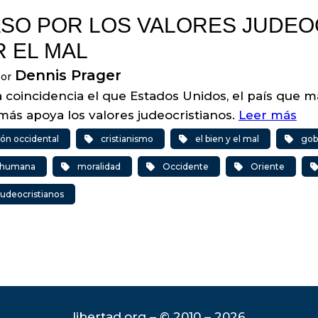
ASO POR LOS VALORES JUDEOCR
R EL MAL
Dennis Prager
por
 coincidencia el que Estados Unidos, el país que má
más apoya los valores judeocristianos.
Leer más
ción occidental
cristianismo
el bien y el mal
gob
d humana
moralidad
Occidente
Oriente
judeocristianos
libertad.org – © 2010 – 2026