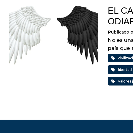
EL C
ODIA
Publicado 
No es una
país que 
civiliza
liberta
valores 