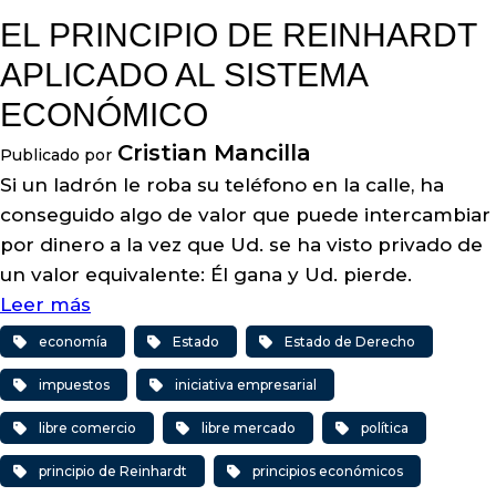
EL PRINCIPIO DE REINHARDT
APLICADO AL SISTEMA
ECONÓMICO
Cristian Mancilla
Publicado por
Si un ladrón le roba su teléfono en la calle, ha
conseguido algo de valor que puede intercambiar
por dinero a la vez que Ud. se ha visto privado de
un valor equivalente: Él gana y Ud. pierde.
Leer más
economía
Estado
Estado de Derecho
impuestos
iniciativa empresarial
libre comercio
libre mercado
política
principio de Reinhardt
principios económicos