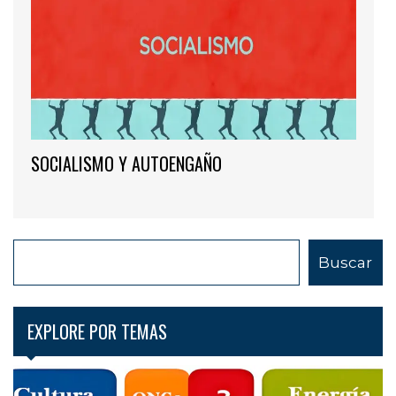
SOCIALISMO Y AUTOENGAÑO
B
Buscar
u
s
c
EXPLORE POR TEMAS
a
r