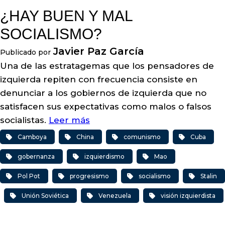
¿HAY BUEN Y MAL
SOCIALISMO?
Javier Paz García
Publicado por
Una de las estratagemas que los pensadores de
izquierda repiten con frecuencia consiste en
denunciar a los gobiernos de izquierda que no
satisfacen sus expectativas como malos o falsos
socialistas.
Leer más
Camboya
China
comunismo
Cuba
gobernanza
izquierdismo
Mao
Pol Pot
progresismo
socialismo
Stalin
Unión Soviética
Venezuela
visión izquierdista