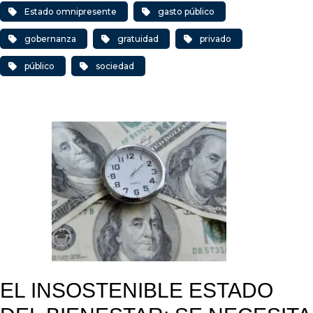
Estado omnipresente
gasto público
gobernanza
gratuidad
privado
público
sociedad
EL INSOSTENIBLE ESTADO