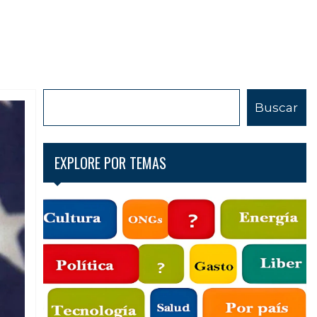
B
Buscar
u
s
c
EXPLORE POR TEMAS
a
r