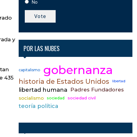
No
Vote
trado
rada y
POR LAS NUBES
gobernanza
ntan
capitalismo
e 435
historia de Estados Unidos
libertad
libertad humana
Padres Fundadores
socialismo
sociedad civil
sociedad
teoría política