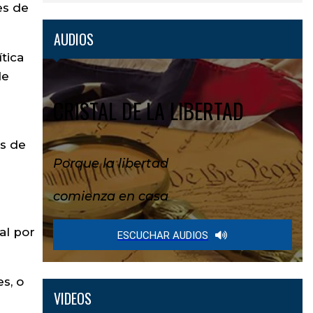
es de
AUDIOS
tica
de
CRISTAL DE LA LIBERTAD
os de
Porque la libertad
comienza en casa
al por
ESCUCHAR AUDIOS
s, o
VIDEOS