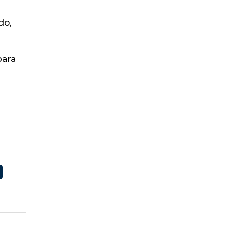
do,
para