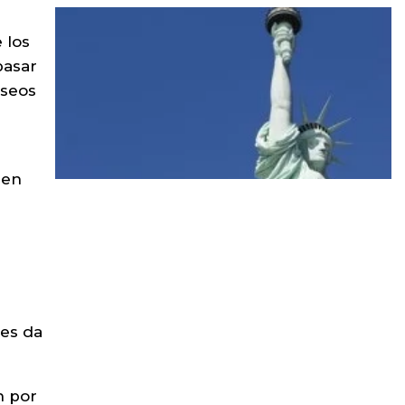
 los
pasar
eseos
nen
les da
n por