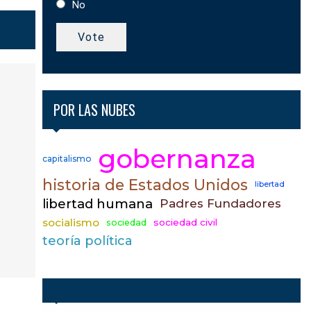
No
Vote
POR LAS NUBES
gobernanza
capitalismo
historia de Estados Unidos
libertad
libertad humana
Padres Fundadores
socialismo
sociedad civil
sociedad
teoría política