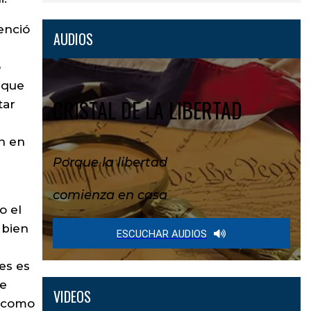
enció
AUDIOS
o
 que
CRISTAL DE LA LIBERTAD
tar
n en
Porque la libertad
comienza en casa
o el
 bien
ESCUCHAR AUDIOS
es es
ce
VIDEOS
a como