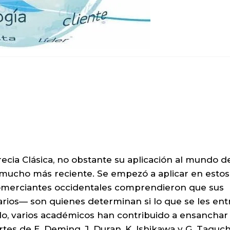
ecia Clásica, no obstante su aplicación al mundo d
go mucho más reciente. Se empezó a aplicar en estos
 comerciantes occidentales comprendieron que sus
arios— son quienes determinan si lo que se les en
o, varios académicos han contribuido a ensanchar 
tes de E. Deming, J. Duran, K. Ishikawa y G. Taguch