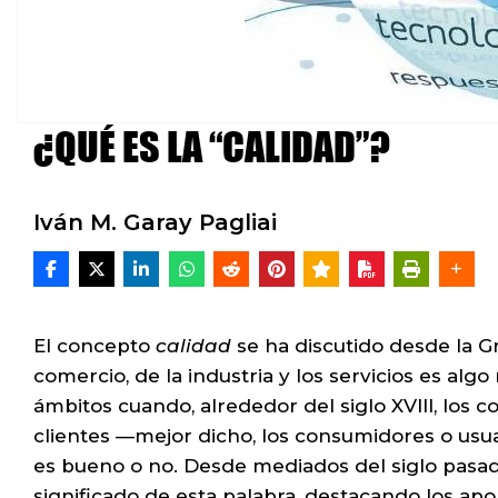
¿QUÉ ES LA “CALIDAD”?
Iván M. Garay Pagliai
El concepto
calidad
se ha discutido desde la Gr
comercio, de la industria y los servicios es al
ámbitos cuando, alrededor del siglo XVIII, los
clientes —mejor dicho, los consumidores o usu
es bueno o no. Desde mediados del siglo pasad
significado de esta palabra, destacando los apor