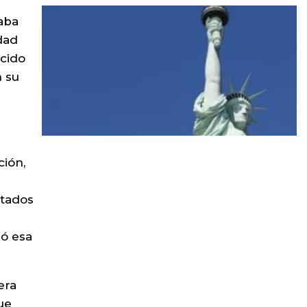
maba
dad
ocido
n su
ción,
itados
ió esa
era
ue