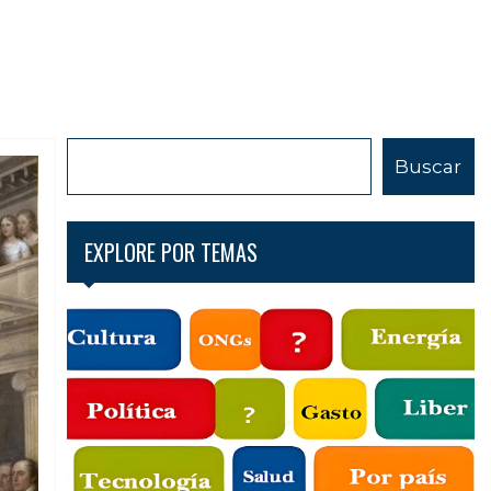
B
Buscar
u
s
c
EXPLORE POR TEMAS
a
r