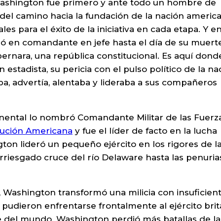
 Washington fue primero y ante todo un hombre de
del camino hacia la fundación de la nación america
les para el éxito de la iniciativa en cada etapa. Y e
ó en comandante en jefe hasta el día de su muert
rnara, una república constitucional. Es aquí dond
estadista, su pericia con el pulso político de la na
a, advertía, alentaba y lideraba a sus compañeros
nental lo nombró Comandante Militar de las Fuerz
ución Americana
y fue el líder de facto en la lucha
ton lideró un pequeño ejército en los rigores de l
arriesgado cruce del río Delaware hasta las penuria
o, Washington transformó una milicia con insuficien
udieron enfrentarse frontalmente al ejército brit
te del mundo. Washington perdió más batallas de l