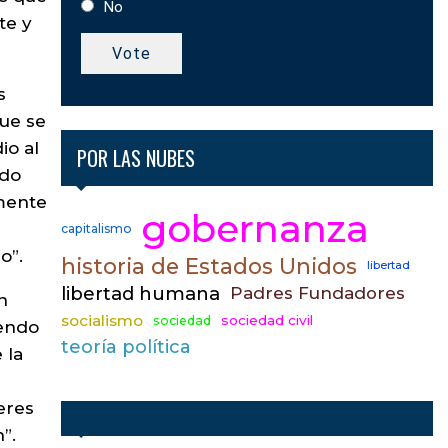
No
te y
Vote
s
que se
io al
POR LAS NUBES
ndo
mente
gobernanza
capitalismo
o”.
historia de Estados Unidos
libertad
libertad humana
Padres Fundadores
n
socialismo
sociedad civil
sociedad
iendo
teoría política
 la
eres
”.