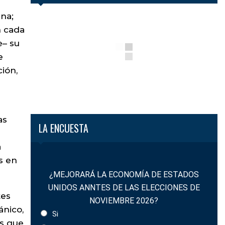
na;
n cada
e– su
e
ción,
as
LA ENCUESTA
a
s en
¿MEJORARÁ LA ECONOMÍA DE ESTADOS
UNIDOS ANNTES DE LAS ELECCIONES DE
tes
NOVIEMBRE 2026?
ánico,
Si
as que