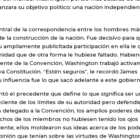
anzara su objetivo político: una nación independien
entral de la correspondencia entre los hombres má
de la construcción de la nación. Fue decisivo para 
 ampliamente publicitada participación en ella le d
midad que de otra forma le hubiese faltado. Habie
ente de la Convención, Washington trabajó activa
eva Constitución. “Estén seguros”, le recordó James
influencia fue lo que sacó adelante a este gobiern
ó el precedente que define lo que significa ser u
nsciente de los límites de su autoridad pero defend
n delegado a la Convención, los amplios poderes de
uchos de los miembros no hubiesen tenido los ojos
nte; ellos moldearon sus ideas acerca de los pod
opinión que tenían sobre las virtudes de Washington