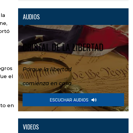
la
AUDIOS
ne,
ortó
CRISTAL DE LA LIBERTAD
ogros
Porque la libertad
ue el
comienza en casa
ESCUCHAR AUDIOS
to en
VIDEOS