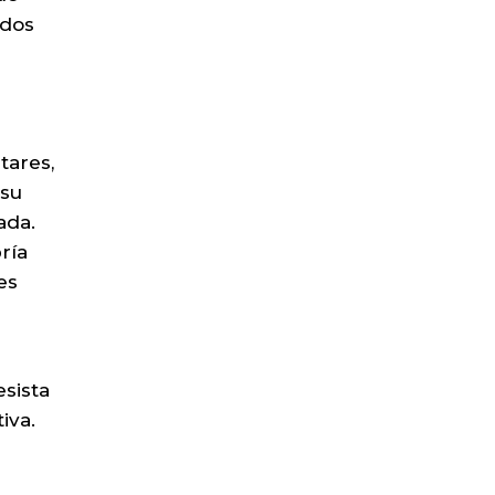
idos
tares,
 su
ada.
ría
es
sista
iva.