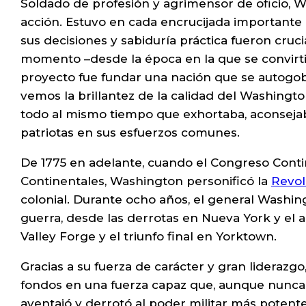
Soldado de profesión y agrimensor de oficio,
acción. Estuvo en cada encrucijada importante 
sus decisiones y sabiduría práctica fueron crucia
momento –desde la época en la que se convirti
proyecto fue fundar una nación que se autogobe
vemos la brillantez de la calidad del Washington 
todo al mismo tiempo que exhortaba, aconsejab
patriotas en sus esfuerzos comunes.
De 1775 en adelante, cuando el Congreso Conti
Continentales, Washington personificó la
Revol
colonial. Durante ocho años, el general Washing
guerra, desde las derrotas en Nueva York y el 
Valley Forge y el triunfo final en Yorktown.
Gracias a su fuerza de carácter y gran liderazg
fondos en una fuerza capaz que, aunque nunca p
aventajó y derrotó al poder militar más poten