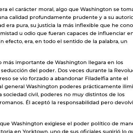
s era el carácter moral, algo que Washington se to
 una calidad profundamente prudente y a su autori
era pura, su justicia la más inflexible que he con
mistad u odio que fueran capaces de influenciar e
 efecto, era, en todo el sentido de la palabra, un
do más importante de Washington llegara en los
 seducción del poder. Dos veces durante la Revolu
so se vio forzado a abandonar Filadelfia ante el
ó al general Washington poderes prácticamente ilim
 sociedad civil, poderes no muy distintos de los
romanos. Él aceptó la responsabilidad pero devolv
que Washington exigiese el poder político de man
toria en Yorktown, uno de sus oficiales sugirió lo q