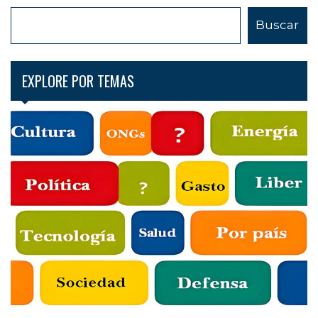
B
Buscar
u
s
c
EXPLORE POR TEMAS
a
r