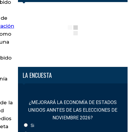
ebido
 de
ración
como
 una
ebido
LA ENCUESTA
nía
de la
¿MEJORARÁ LA ECONOMÍA DE ESTADOS
UNIDOS ANNTES DE LAS ELECCIONES DE
ad
NOVIEMBRE 2026?
edios
Si
peta