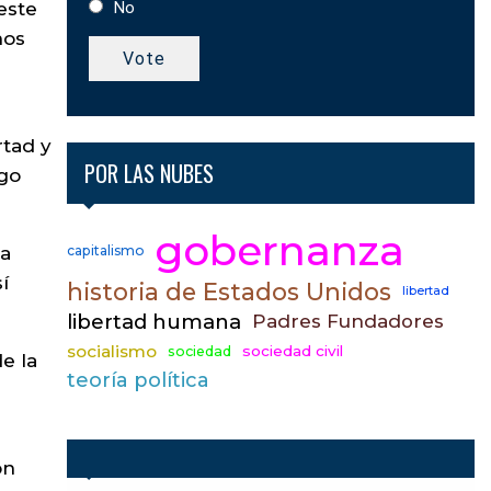
este
No
nos
Vote
rtad y
POR LAS NUBES
lgo
gobernanza
ia
capitalismo
í
historia de Estados Unidos
libertad
libertad humana
Padres Fundadores
socialismo
sociedad civil
sociedad
e la
teoría política
ón