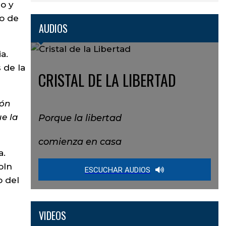
ro y
ro de
AUDIOS
a.
 de la
CRISTAL DE LA LIBERTAD
zón
ue la
Porque la libertad
comienza en casa
a.
oln
ESCUCHAR AUDIOS
o del
VIDEOS