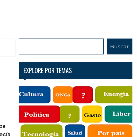
B
Buscar
u
s
c
EXPLORE POR TEMAS
a
r
apa
ecía