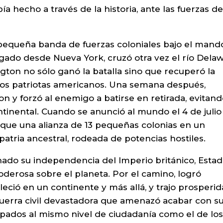
ía hecho a través de la historia, ante las fuerzas de
pequeña banda de fuerzas coloniales bajo el mand
ado desde Nueva York, cruzó otra vez el río Delaw
ngton no sólo ganó la batalla sino que recuperó la
de los patriotas americanos. Una semana después,
n y forzó al enemigo a batirse en retirada, evitand
ntinental. Cuando se anunció al mundo el 4 de julio
que una alianza de 13 pequeñas colonias en un
atria ancestral, rodeada de potencias hostiles.
ado su independencia del Imperio británico, Esta
oderosa sobre el planeta. Por el camino, logró
eció en un continente y más allá, y trajo prosperid
uerra civil devastadora que amenazó acabar con su
cipados al mismo nivel de ciudadanía como el de lo