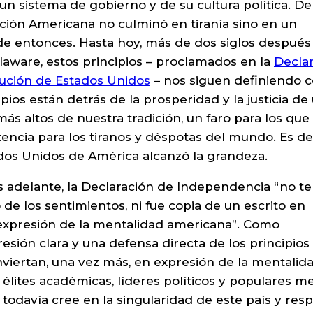
 un sistema de gobierno y de su cultura política. D
lución Americana no culminó en tiranía sino en un
e entonces. Hasta hoy, más de dos siglos después
aware, estos principios – proclamados en la
Decla
tución de Estados Unidos
– nos siguen definiendo 
pios están detrás de la prosperidad y la justicia de
más altos de nuestra tradición, un faro para los que
tencia para los tiranos y déspotas del mundo. Es d
tados Unidos de América alcanzó la grandeza.
adelante, la Declaración de Independencia “no te
o de los sentimientos, ni fue copia de un escrito en
a expresión de la mentalidad americana”. Como
sión clara y una defensa directa de los principios 
viertan, una vez más, en expresión de la mentalid
élites académicas, líderes políticos y populares m
todavía cree en la singularidad de este país y res