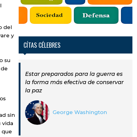
l
o del
are y
CÍTAS CÉLEBRES
o su
 de
Estar preparados para la guerra es
la forma más efectiva de conservar
la paz
dos
George Washington
ad sin
 vida
s que