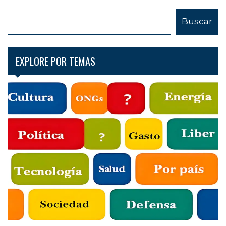
B
Buscar
u
s
c
EXPLORE POR TEMAS
a
r