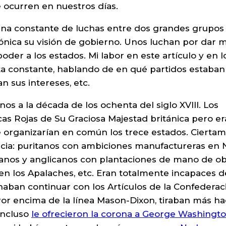
 ocurren en nuestros días.
a una constante de luchas entre dos grandes grupos
nica su visión de gobierno. Unos luchan por dar 
oder a los estados. Mi labor en este artículo y en l
esta constante, hablando de en qué partidos estaban
n sus intereses, etc.
os a la década de los ochenta del siglo XVIII. Los
as Rojas de Su Graciosa Majestad británica pero er
 organizarían en común los trece estados. Ciertam
encia: puritanos con ambiciones manufactureras en
rianos y anglicanos con plantaciones de mano de o
 en los Apalaches, etc. Eran totalmente incapaces d
aban continuar con los Artículos de la Confederac
 Por encima de la línea Mason-Dixon, tiraban más ha
 Incluso
le ofrecieron la corona a George Washingt