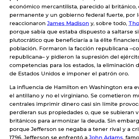
económico mercantilista, parecido al británico,
permanente y un gobierno federal fuerte, por l
reaccionaron
James Madison
y, sobre todo,
Tho
porque sabía que estaba dispuesto a saltarse s
plutocrático que beneficiaría a la élite financie
población. Formaron la facción republicana –c
republicana– y pidieron la supresión del ejérci
competencias para los estados, la eliminación 
de Estados Unidos e imponer el patrón oro.
La influencia de Hamilton en Washington era e
el antillano y no el virginiano. Se cometieron
centrales imprimir dinero casi sin límite pro
perdieran sus propiedades o, que se subieran 
británicos para armonizar la deuda. Sin embargo
porque Jefferson se negaba a tener rival y a c
1796, Jefferson se enfrentó a
John Adams
, fam