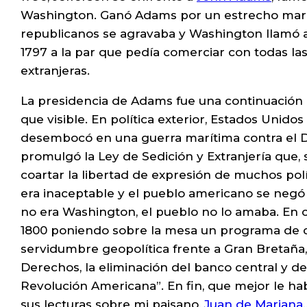
Washington. Ganó Adams por un estrecho margen
republicanos se agravaba y Washington llamó a
1797 a la par que pedía comerciar con todas la
extranjeras.
La presidencia de Adams fue una continuación 
que visible. En política exterior, Estados Unido
desembocó en una guerra marítima contra el Di
promulgó la Ley de Sedición y Extranjería que,
coartar la libertad de expresión de muchos polí
era inaceptable y el pueblo americano se negó 
no era Washington, el pueblo no lo amaba. En 
1800 poniendo sobre la mesa un programa de ces
servidumbre geopolítica frente a Gran Bretaña, 
Derechos, la eliminación del banco central y d
Revolución Americana”. En fin, que mejor le ha
sus lecturas sobre mi paisano,
Juan de Mariana