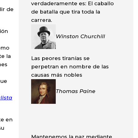
verdaderamente es: El caballo
lir de
de batalla que tira toda la
carrera.
ión
Winston Churchill
como
e la
Las peores tiranías se
mes
perpetran en nombre de las
causas más nobles
que
s
Thomas Paine
lista
te en
su
Mantenemos la paz mediante