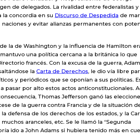
 de delegados. La rivalidad entre federalistas y
 la concordia en su
Discurso de Despedida
de mar
s naciones y evitar alianzas permanentes con poten
de la de Washington y la influencia de Hamilton e
s mantuvo una política cercana a la británica lo que
rectorio francés. Con la excusa de la guerra, Ada
 saltándose la
Carta de Derechos
, le dio vía libre pa
ticos y periódicos que se oponían a sus políticas. E
a pasar por alto estos actos anticonstitucionales.
consecuencia, Thomas Jefferson ganó las eleccion
e de la guerra contra Francia y de la situación d
la defensa de los derechos de los estados, y la Ca
e muchos aranceles, etc. Se le llamó la “Segunda
bría ido a John Adams si hubiera tenido más en cu
…