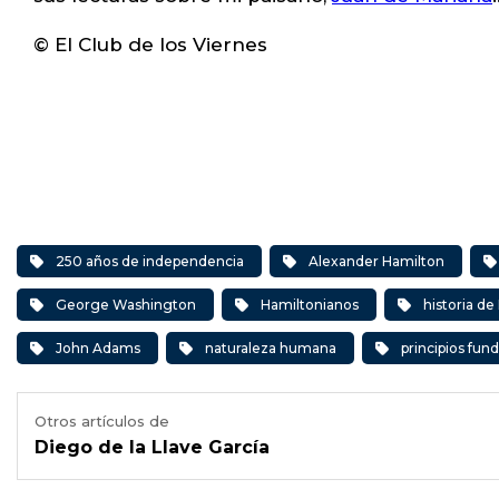
© El Club de los Viernes
250 años de independencia
Alexander Hamilton
George Washington
Hamiltonianos
historia de
John Adams
naturaleza humana
principios fun
Otros artículos de
Diego de la Llave García