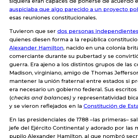
siquiera eran capaces de ponerse de acuerdo e
auspiciaba que algo parecido a un proyecto pol
esas reuniones constitucionales.
Tuvieron que ser
dos personas independiente
quienes diesen forma a la república constitucio
Alexander Hamilton
, nacido en una colonia bri
comerciante durante su pubertad y se convirti
guerra. Era ajeno a los distintos grupos de las 
Madison, virginiano, amigo de Thomas Jefferson 
mantener la unión fraternal entre estados si pr
era necesario un gobierno federal. Sus escrito
(
checks and balances)
y representatividad bic
y se vieron reflejados en la
Constitución de Est
En las presidenciales de 1788 –las primeras– sa
jefe del Ejército Continental y adorado por las
pupilo Alexander Hamilton, al que nombró secre