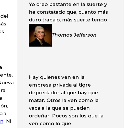
Yo creo bastante en la suerte y
he constatado que, cuanto más
 del
duro trabajo, más suerte tengo
más
os
Thomas Jefferson
a
ente,
Hay quienes ven en la
 Nueva
empresa privada al tigre
bra
depredador al que hay que
e
matar. Otros la ven como la
ión,
vaca a la que se pueden
cia
ordeñar. Pocos son los que la
on
. Ni
ven como lo que