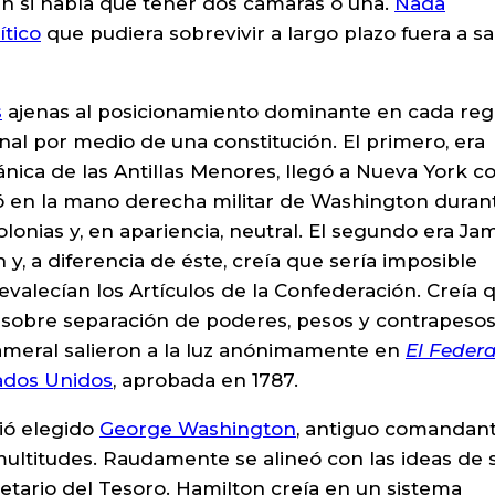
n si había que tener dos cámaras o una.
Nada
ítico
que pudiera sobrevivir a largo plazo fuera a sa
s
ajenas al posicionamiento dominante en cada reg
nal por medio de una constitución. El primero, era
tánica de las Antillas Menores, llegó a Nueva York 
ó en la mano derecha militar de Washington durant
colonias y, en apariencia, neutral. El segundo era Ja
y, a diferencia de éste, creía que sería imposible
evalecían los Artículos de la Confederación. Creía 
s sobre separación de poderes, pesos y contrapeso
ameral salieron a la luz anónimamente en
El Federa
ados Unidos
, aprobada en 1787.
lió elegido
George Washington
, antiguo comandan
 multitudes. Raudamente se alineó con las ideas de 
tario del Tesoro. Hamilton creía en un sistema