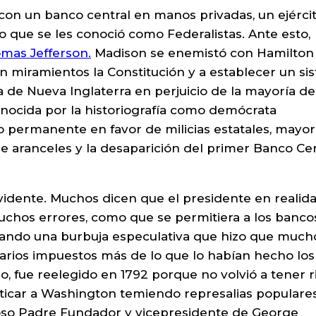
 con un banco central en manos privadas, un ejérci
o que se les conoció como Federalistas. Ante esto,
mas Jefferson.
Madison se enemistó con Hamilton
in miramientos la Constitución y a establecer un si
ra de Nueva Inglaterra en perjuicio de la mayoría de
onocida por la historiografía como demócrata
to permanente en favor de milicias estatales, mayo
de aranceles y la desaparición del primer Banco Ce
vidente. Muchos dicen que el presidente en realid
 muchos errores, como que se permitiera a los banco
vocando una burbuja especulativa que hizo que much
varios impuestos más de lo que lo habían hecho los
, fue reelegido en 1792 porque no volvió a tener ri
riticar a Washington temiendo represalias populare
oso Padre Fundador y vicepresidente de George