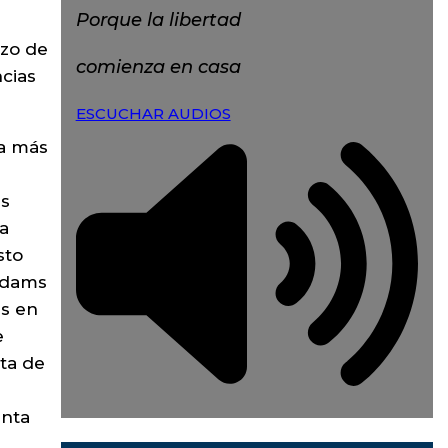
Porque la libertad
zo de
comienza en casa
cias
ESCUCHAR AUDIOS
ra más
ms
ra
sto
 Adams
es en
e
rta de
enta