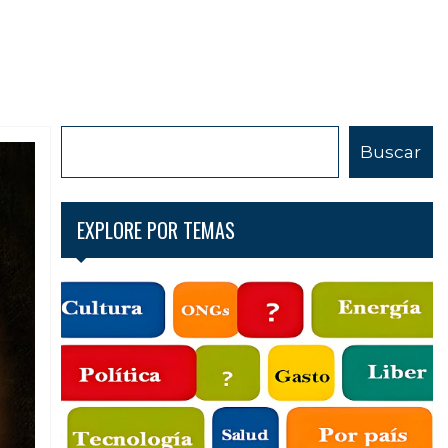
B
Buscar
u
s
c
EXPLORE POR TEMAS
a
r