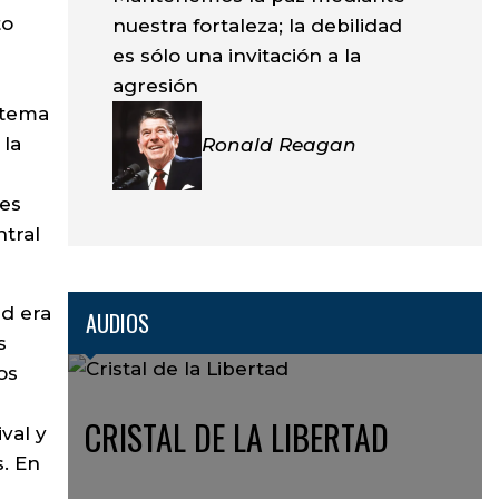
to
nuestra fortaleza; la debilidad
es sólo una invitación a la
agresión
stema
 la
Ronald Reagan
res
ntral
ad era
AUDIOS
s
os
CRISTAL DE LA LIBERTAD
val y
s. En