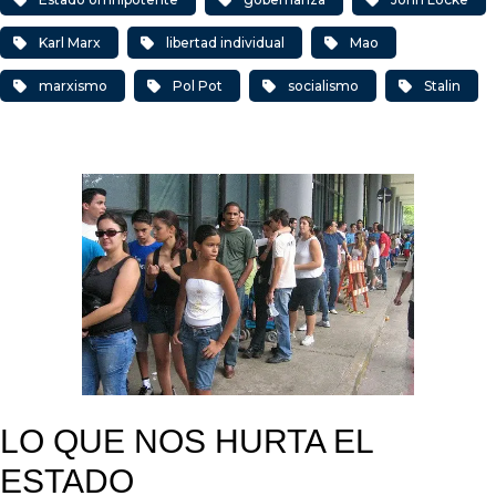
Karl Marx
libertad individual
Mao
marxismo
Pol Pot
socialismo
Stalin
LO QUE NOS HURTA EL
ESTADO