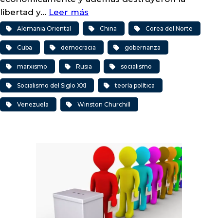
libertad y…
Leer más
Alemania Oriental
China
Corea del Norte
Cuba
democracia
gobernanza
marxismo
Rusia
socialismo
Socialismo del Siglo XXI
teoría política
Venezuela
Winston Churchill