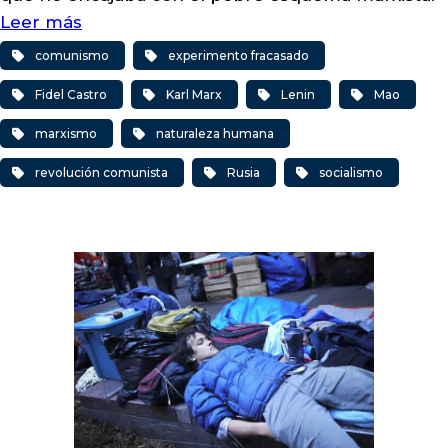
Leer más
comunismo
experimento fracasado
Fidel Castro
Karl Marx
Lenin
Mao
marxismo
naturaleza humana
revolución comunista
Rusia
socialismo