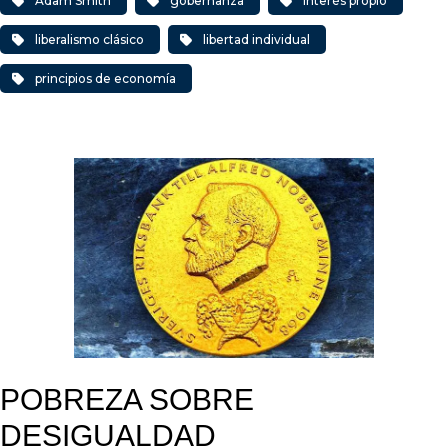
Adam Smith
gobernanza
interés propio
liberalismo clásico
libertad individual
principios de economía
POBREZA SOBRE
DESIGUALDAD